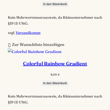
In den Warenkorb
t
i
Kein Mehrwertsteuerausweis, da Kleinunternehmer nach
e
§19 (1) UStG.
r
t
zzgl.
Versandkosten
Zur Wunschliste hinzufügen
Colorful Rainbow Gradient
8,00
€
In den Warenkorb
Kein Mehrwertsteuerausweis, da Kleinunternehmer nach
§19 (1) UStG.