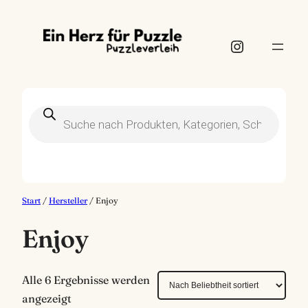
Instagram
Products
search
Start
/
Hersteller
/ Enjoy
Enjoy
Alle 6 Ergebnisse werden
N
angezeigt