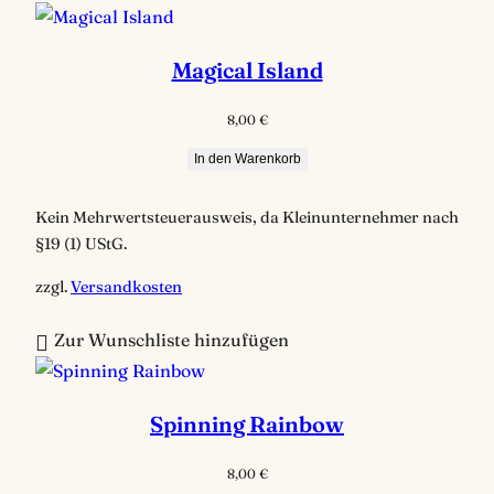
a
c
Magical Island
h
B
8,00
€
e
In den Warenkorb
l
i
Kein Mehrwertsteuerausweis, da Kleinunternehmer nach
e
§19 (1) UStG.
b
t
zzgl.
Versandkosten
h
Zur Wunschliste hinzufügen
e
i
t
Spinning Rainbow
s
o
8,00
€
r