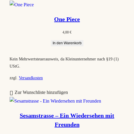
a
c
One Piece
h
B
4,00
€
e
In den Warenkorb
l
i
Kein Mehrwertsteuerausweis, da Kleinunternehmer nach §19 (1)
e
UStG.
b
t
zzgl.
Versandkosten
h
Zur Wunschliste hinzufügen
e
i
t
Sesamstrasse – Ein Wiedersehen mit
s
Freunden
o
r