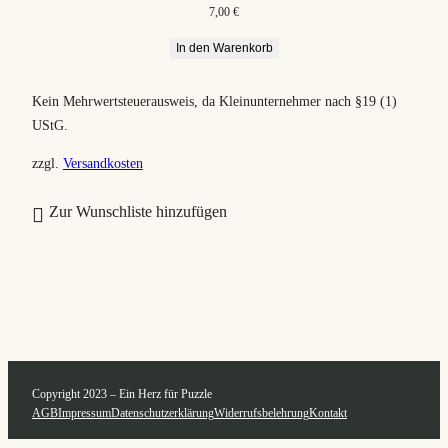
7,00
€
t
In den Warenkorb
i
e
Kein Mehrwertsteuerausweis, da Kleinunternehmer nach §19 (1)
r
UStG.
t
zzgl.
Versandkosten
Zur Wunschliste hinzufügen
Copyright 2023 – Ein Herz für Puzzle
AGB
Impressum
Datenschutzerklärung
Widerrufsbelehrung
Kontakt