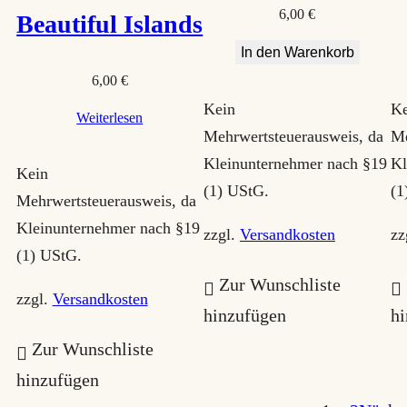
6,00
€
Beautiful Islands
In den Warenkorb
6,00
€
Kein
Ke
Weiterlesen
Mehrwertsteuerausweis, da
Me
Kleinunternehmer nach §19
Kl
Kein
(1) UStG.
(1
Mehrwertsteuerausweis, da
Kleinunternehmer nach §19
zzgl.
Versandkosten
zz
(1) UStG.
Zur Wunschliste
zzgl.
Versandkosten
hinzufügen
h
Zur Wunschliste
hinzufügen