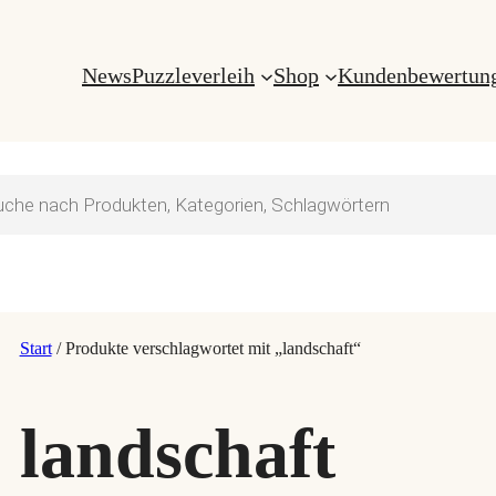
News
Puzzleverleih
Shop
Kundenbewertun
s
Start
/ Produkte verschlagwortet mit „landschaft“
landschaft