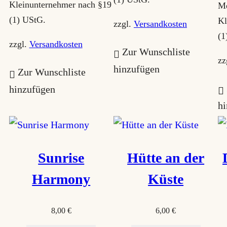
h
Kleinunternehmer nach §19
Me
e
(1) UStG.
Kl
zzgl.
Versandkosten
i
(1
zzgl.
Versandkosten
Zur Wunschliste
t
zz
hinzufügen
s
Zur Wunschliste
o
hinzufügen
r
h
t
i
e
Sunrise
Hütte an der
r
Harmony
Küste
t
8,00
€
6,00
€