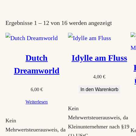
N
Ergebnisse 1 – 12 von 16 werden angezeigt
a
c
h
Dutch
Idylle am Fluss
B
Dreamworld
e
4,00
€
l
6,00
€
In den Warenkorb
i
Weiterlesen
e
Kein
b
Mehrwertsteuerausweis, da
Kein
t
Kleinunternehmer nach §19
Mehrwertsteuerausweis, da
Ke
(1) UStG.