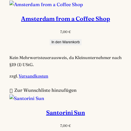
a
c
Amsterdam from a Coffee Shop
h
B
7,00
€
e
In den Warenkorb
l
i
Kein Mehrwertsteuerausweis, da Kleinunternehmer nach
e
§19 (1) UStG.
b
t
zzgl.
Versandkosten
h
Zur Wunschliste hinzufügen
e
i
t
Santorini Sun
s
o
7,00
€
r