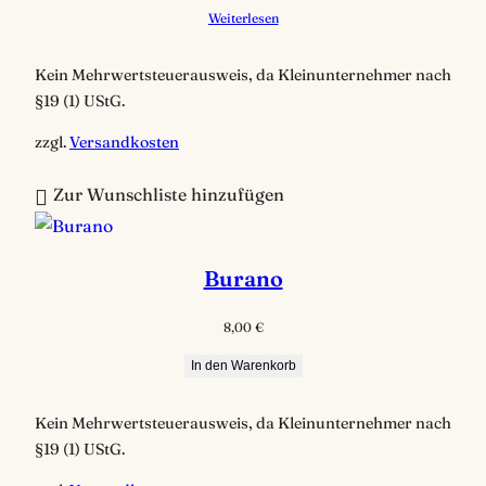
Weiterlesen
t
i
Kein Mehrwertsteuerausweis, da Kleinunternehmer nach
e
§19 (1) UStG.
r
t
zzgl.
Versandkosten
Zur Wunschliste hinzufügen
Burano
8,00
€
In den Warenkorb
Kein Mehrwertsteuerausweis, da Kleinunternehmer nach
§19 (1) UStG.