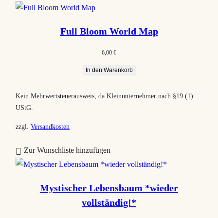
a
c
Full Bloom World Map
h
B
6,00
€
e
In den Warenkorb
l
i
Kein Mehrwertsteuerausweis, da Kleinunternehmer nach §19 (1)
e
UStG.
b
t
zzgl.
Versandkosten
h
Zur Wunschliste hinzufügen
e
i
t
Mystischer Lebensbaum *wieder
s
vollständig!*
o
r