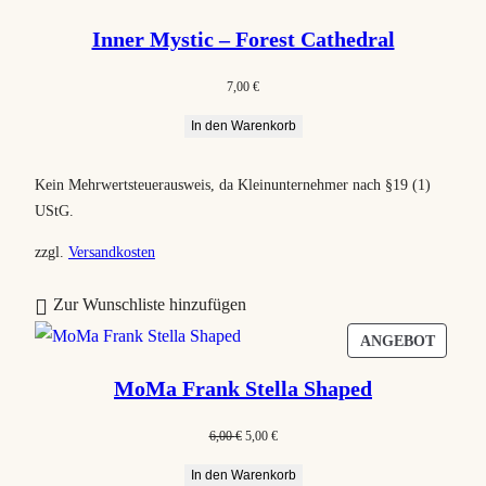
Inner Mystic – Forest Cathedral
7,00
€
In den Warenkorb
Kein Mehrwertsteuerausweis, da Kleinunternehmer nach §19 (1)
UStG.
zzgl.
Versandkosten
Zur Wunschliste hinzufügen
P
ANGEBOT
R
MoMa Frank Stella Shaped
O
D
U
A
6,00
€
5,00
€
U
r
k
K
In den Warenkorb
s
t