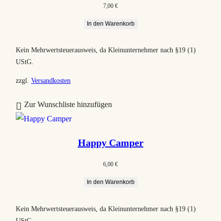
7,00
€
t
In den Warenkorb
i
e
Kein Mehrwertsteuerausweis, da Kleinunternehmer nach §19 (1)
r
UStG.
t
zzgl.
Versandkosten
Zur Wunschliste hinzufügen
Happy Camper
6,00
€
In den Warenkorb
Kein Mehrwertsteuerausweis, da Kleinunternehmer nach §19 (1)
UStG.