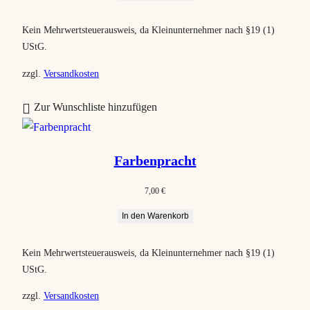
T
p
u
I
r
e
Kein Mehrwertsteuerausweis, da Kleinunternehmer nach §19 (1)
ü
l
M
UStG.
n
l
A
g
e
N
zzgl.
Versandkosten
l
r
G
i
P
E
c
r
Zur Wunschliste hinzufügen
h
e
B
e
i
O
r
s
T
P
i
Farbenpracht
r
s
e
t
7,00
€
i
:
s
5
In den Warenkorb
w
,
a
0
r
0
Kein Mehrwertsteuerausweis, da Kleinunternehmer nach §19 (1)
:
UStG.
6
€
,
.
zzgl.
Versandkosten
0
0