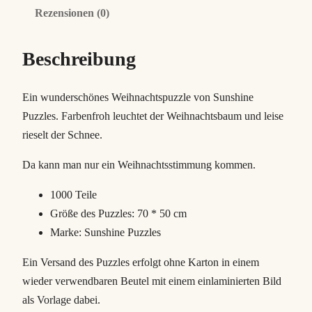
m
Rezensionen (0)
a
s
Beschreibung
S
p
e
Ein wunderschönes Weihnachtspuzzle von Sunshine
c
Puzzles. Farbenfroh leuchtet der Weihnachtsbaum und leise
i
rieselt der Schnee.
a
Da kann man nur ein Weihnachtsstimmung kommen.
l
E
1000 Teile
d
Größe des Puzzles: 70 * 50 cm
i
Marke: Sunshine Puzzles
t
Ein Versand des Puzzles erfolgt ohne Karton in einem
i
wieder verwendbaren Beutel mit einem einlaminierten Bild
o
als Vorlage dabei.
n