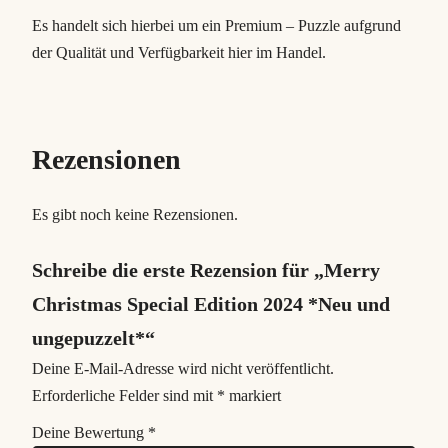
2
Es handelt sich hierbei um ein Premium – Puzzle aufgrund
0
der Qualität und Verfügbarkeit hier im Handel.
2
4
*
N
Rezensionen
e
u
Es gibt noch keine Rezensionen.
u
n
Schreibe die erste Rezension für „Merry
d
Christmas Special Edition 2024 *Neu und
u
ungepuzzelt*“
n
g
Deine E-Mail-Adresse wird nicht veröffentlicht.
e
Erforderliche Felder sind mit
*
markiert
p
Deine Bewertung
*
u