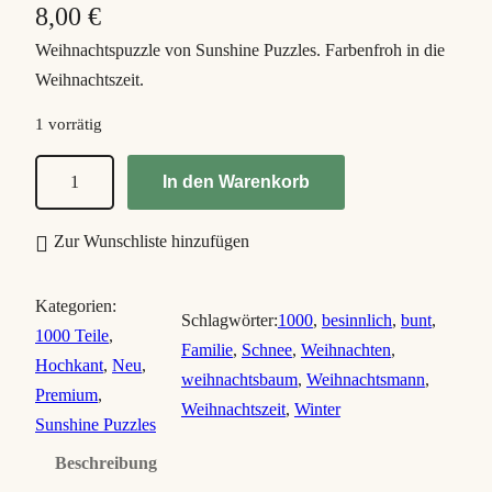
8,00
€
Weihnachtspuzzle von Sunshine Puzzles. Farbenfroh in die
Weihnachtszeit.
1 vorrätig
M
In den Warenkorb
e
r
Zur Wunschliste hinzufügen
r
y
Kategorien:
C
Schlagwörter:
1000
, 
besinnlich
, 
bunt
, 
1000 Teile
, 
h
Familie
, 
Schnee
, 
Weihnachten
, 
Hochkant
, 
Neu
, 
r
weihnachtsbaum
, 
Weihnachtsmann
, 
Premium
, 
i
Weihnachtszeit
, 
Winter
Sunshine Puzzles
s
Beschreibung
t