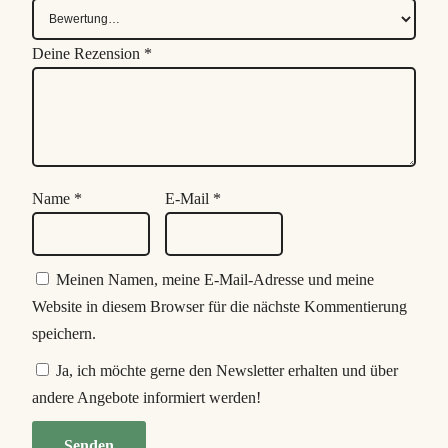
z
z
Deine Rezension
*
e
l
t
*
M
Name
*
E-Mail
*
e
n
g
Meinen Namen, meine E-Mail-Adresse und meine
e
Website in diesem Browser für die nächste Kommentierung
speichern.
Ja, ich möchte gerne den Newsletter erhalten und über
andere Angebote informiert werden!