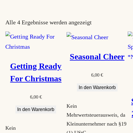
N
Alle 4 Ergebnisse werden angezeigt
a
c
h
Seasonal Cheer
B
Getting Ready
e
6,00
€
For Christmas
l
In den Warenkorb
i
6,00
€
e
Kein
In den Warenkorb
b
Mehrwertsteuerausweis, da
t
Kleinunternehmer nach §19
Kein
(1) UStG.