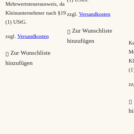
h
Mehrwertsteuerausweis, da
e
Kleinunternehmer nach §19
zzgl.
Versandkosten
i
(1) UStG.
Zur Wunschliste
t
zzgl.
Versandkosten
hinzufügen
s
Ke
o
Me
Zur Wunschliste
Kl
r
hinzufügen
(1
t
i
zz
e
r
h
t