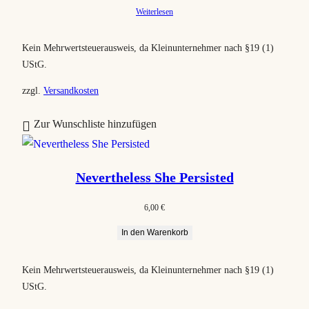
Weiterlesen
t
i
Kein Mehrwertsteuerausweis, da Kleinunternehmer nach §19 (1)
e
UStG.
r
t
zzgl.
Versandkosten
Zur Wunschliste hinzufügen
Nevertheless She Persisted
6,00
€
In den Warenkorb
Kein Mehrwertsteuerausweis, da Kleinunternehmer nach §19 (1)
UStG.