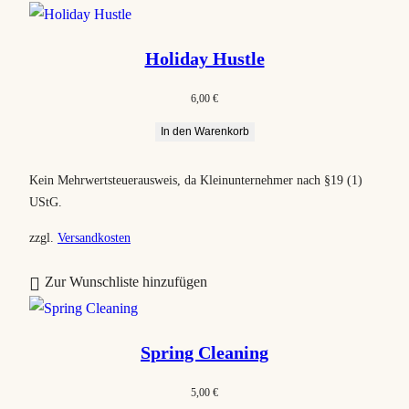
a
c
Holiday Hustle
h
B
6,00
€
e
In den Warenkorb
l
i
Kein Mehrwertsteuerausweis, da Kleinunternehmer nach §19 (1)
e
UStG.
b
t
zzgl.
Versandkosten
h
Zur Wunschliste hinzufügen
e
i
t
Spring Cleaning
s
o
5,00
€
r