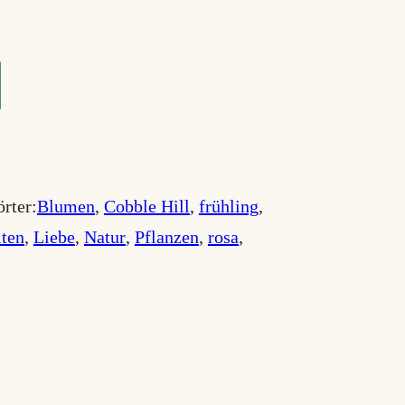
rter:
Blumen
, 
Cobble Hill
, 
frühling
, 
iten
, 
Liebe
, 
Natur
, 
Pflanzen
, 
rosa
, 