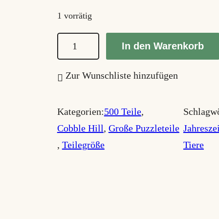
1 vorrätig
B
In den Warenkorb
e
M
Zur Wunschliste hinzufügen
i
n
Kategorien:
500 Teile
, 
Schlagwö
e
Cobble Hill
, 
Große Puzzleteile
Jahresze
M
, 
Teilegröße
Tiere
e
n
g
e