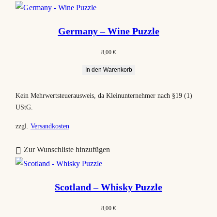
a
c
Germany – Wine Puzzle
h
B
8,00
€
e
In den Warenkorb
l
i
Kein Mehrwertsteuerausweis, da Kleinunternehmer nach §19 (1)
e
UStG.
b
t
zzgl.
Versandkosten
h
Zur Wunschliste hinzufügen
e
i
t
Scotland – Whisky Puzzle
s
o
8,00
€
r