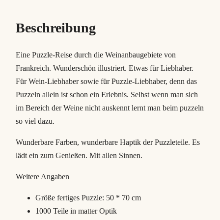
P
u
Beschreibung
z
z
l
Eine Puzzle-Reise durch die Weinanbaugebiete von
e
Frankreich. Wunderschön illustriert. Etwas für Liebhaber.
M
Für Wein-Liebhaber sowie für Puzzle-Liebhaber, denn das
e
Puzzeln allein ist schon ein Erlebnis. Selbst wenn man sich
n
im Bereich der Weine nicht auskennt lernt man beim puzzeln
g
so viel dazu.
e
Wunderbare Farben, wunderbare Haptik der Puzzleteile. Es
lädt ein zum Genießen. Mit allen Sinnen.
Weitere Angaben
Größe fertiges Puzzle: 50 * 70 cm
1000 Teile in matter Optik