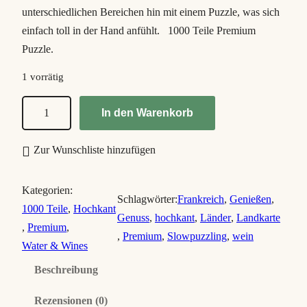
unterschiedlichen Bereichen hin mit einem Puzzle, was sich
einfach toll in der Hand anfühlt. 1000 Teile Premium
Puzzle.
1 vorrätig
F
In den Warenkorb
r
a
Zur Wunschliste hinzufügen
n
c
Kategorien:
e
Schlagwörter:
Frankreich
, 
Genießen
, 
1000 Teile
, 
Hochkant
–
Genuss
, 
hochkant
, 
Länder
, 
Landkarte
, 
Premium
, 
W
, 
Premium
, 
Slowpuzzling
, 
wein
Water & Wines
i
Beschreibung
n
e
Rezensionen (0)