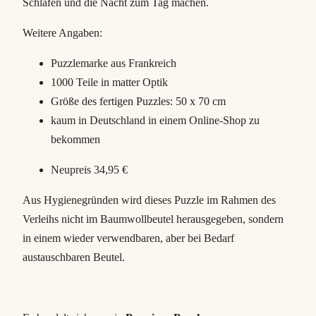
t
Schlafen und die Nacht zum Tag machen.
a
Weitere Angaben:
r
s
Puzzlemarke aus Frankreich
M
1000 Teile in matter Optik
e
Größe des fertigen Puzzles: 50 x 70 cm
n
kaum in Deutschland in einem Online-Shop zu
g
bekommen
e
Neupreis 34,95 €
Aus Hygienegründen wird dieses Puzzle im Rahmen des
Verleihs nicht im Baumwollbeutel herausgegeben, sondern
in einem wieder verwendbaren, aber bei Bedarf
austauschbaren Beutel.