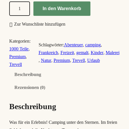
C
In den Warenkorb
a
m
Zur Wunschliste hinzufügen
p
i
Kategorien:
n
Schlagwörter:
Abenteuer
, 
camping
, 
1000 Teile
, 
g
Frankreich
, 
Freizeit
, 
gemalt
, 
Kinder
, 
Malerei
Premium
, 
u
, 
Natur
, 
Premium
, 
Trevell
, 
Urlaub
Trevell
n
Beschreibung
d
e
Rezensionen (0)
r
t
Beschreibung
h
e
s
Was für ein Erlebnis! Camping unter den Sternen. Im freien