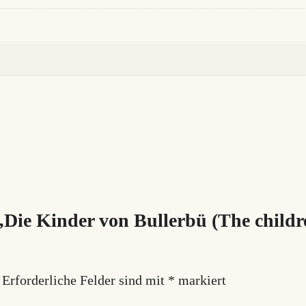
€
n
o
f
n
o
i
s
y
v
„Die Kinder von Bullerbü (The childre
i
l
l
Erforderliche Felder sind mit
*
markiert
a