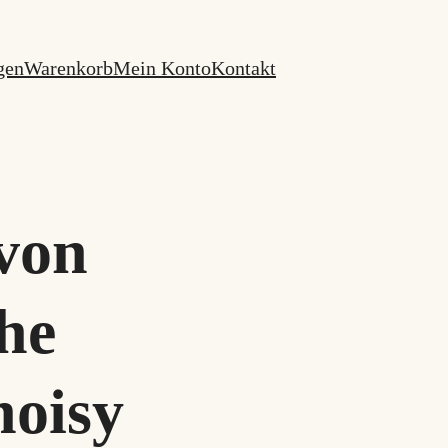
gen
Warenkorb
Mein Konto
Kontakt
von
he
noisy