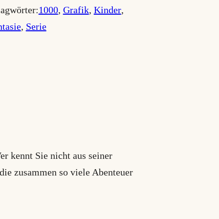
agwörter:
1000
, 
Grafik
, 
Kinder
, 
tasie
, 
Serie
r kennt Sie nicht aus seiner
 die zusammen so viele Abenteuer