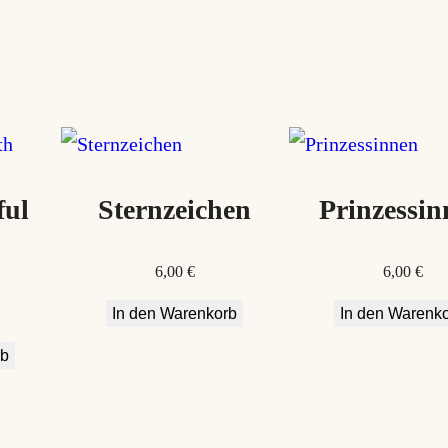
M
e
n
g
e
ful
Sternzeichen
Prinzessin
6,00
€
6,00
€
In den Warenkorb
In den Warenk
rb