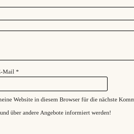
g
e
)
(
9
9
9
E-Mail
*
T
e
ine Website in diesem Browser für die nächste Komm
i
l
 und über andere Angebote informiert werden!
e
)