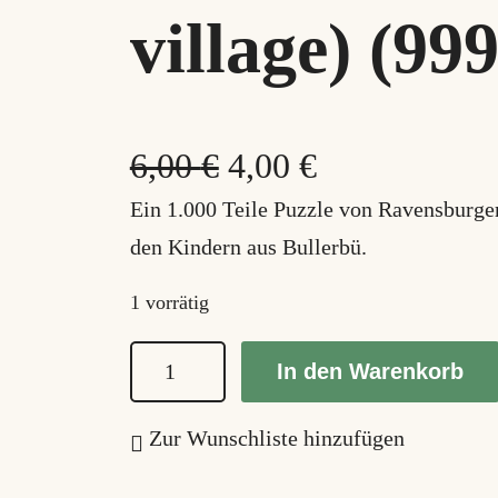
village) (999
U
A
6,00
€
4,00
€
r
k
Ein 1.000 Teile Puzzle von Ravensburger
den Kindern aus Bullerbü.
s
t
p
u
1 vorrätig
r
e
D
In den Warenkorb
i
ü
l
e
Zur Wunschliste hinzufügen
n
l
K