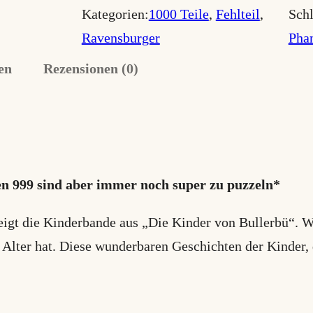
g
e
i
Kategorien:
1000 Teile
, 
Fehlteil
, 
Schl
n
l
r
Ravensburger
Phan
d
i
P
en
Rezensionen (0)
e
c
r
r
h
e
v
o
e
i
n
ren 999 sind aber immer noch super zu puzzeln*
r
s
B
P
i
u
eigt die Kinderbande aus „Die Kinder von Bullerbü“. We
l
Alter hat. Diese wunderbaren Geschichten der Kinder,
r
s
l
e
t
e
i
: