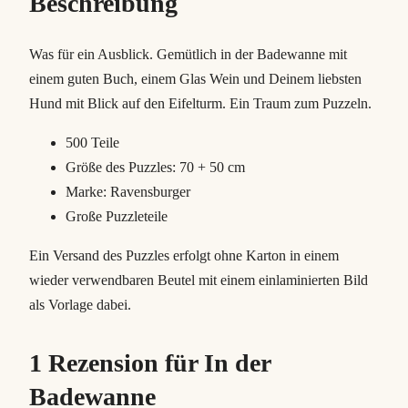
Beschreibung
n
e
M
Was für ein Ausblick. Gemütlich in der Badewanne mit
e
einem guten Buch, einem Glas Wein und Deinem liebsten
n
Hund mit Blick auf den Eifelturm. Ein Traum zum Puzzeln.
g
500 Teile
e
Größe des Puzzles: 70 + 50 cm
Marke: Ravensburger
Große Puzzleteile
Ein Versand des Puzzles erfolgt ohne Karton in einem
wieder verwendbaren Beutel mit einem einlaminierten Bild
als Vorlage dabei.
1 Rezension für
In der
Badewanne