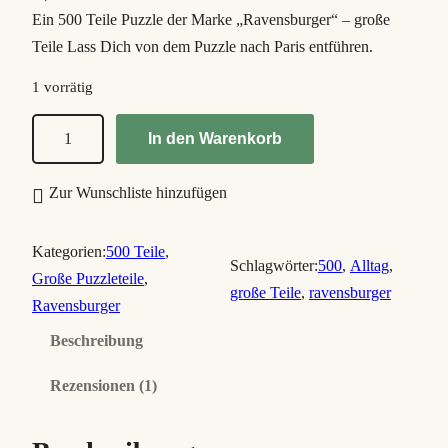
5.00
von 5,
Ein 500 Teile Puzzle der Marke „Ravensburger“ – große
basierend auf
Teile Lass Dich von dem Puzzle nach Paris entführen.
Kundenbew
ertung
1 vorrätig
I
In den Warenkorb
n
d
Zur Wunschliste hinzufügen
e
r
Kategorien:
500 Teile
, 
B
Schlagwörter:
500
, 
Alltag
, 
Große Puzzleteile
, 
a
große Teile
, 
ravensburger
Ravensburger
d
Beschreibung
e
w
Rezensionen (1)
a
n