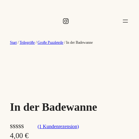
Instagram
Start
/
Teilegröße
/
Große Puzzleteile
/ In der Badewanne
In der Badewanne
(1 Kundenrezension)
Bewertet mit
1
4,00
€