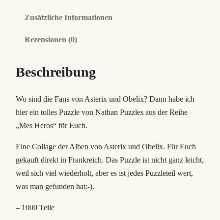
d
Zusätzliche Informationen
'
a
Rezensionen (0)
s
t
Beschreibung
e
r
Wo sind die Fans von Asterix und Obelix? Dann habe ich
i
hier ein tolles Puzzle von Nathan Puzzles aus der Reihe
x
„Mes Heros“ für Euch.
/
D
Eine Collage der Alben von Asterix und Obelix. Für Euch
i
gekauft direkt in Frankreich. Das Puzzle ist nicht ganz leicht,
e
weil sich viel wiederholt, aber es ist jedes Puzzleteil wert,
R
was man gefunden hat:-).
e
– 1000 Teile
i