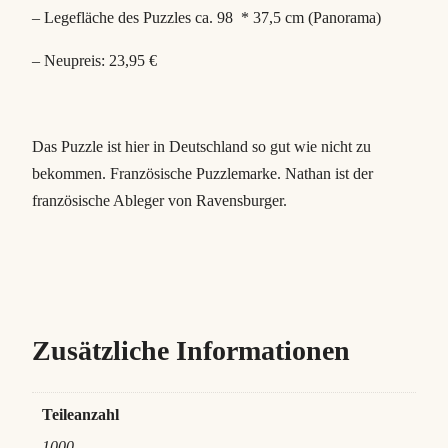
s
– Legefläche des Puzzles ca. 98 * 37,5 cm (Panorama)
e
n
– Neupreis: 23,95 €
d
e
s
Das Puzzle ist hier in Deutschland so gut wie nicht zu
A
bekommen. Französische Puzzlemarke. Nathan ist der
s
französische Ableger von Ravensburger.
t
e
r
i
x
Zusätzliche Informationen
M
e
n
Teileanzahl
g
1000