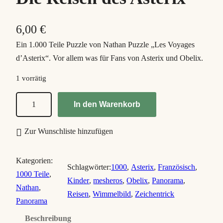
6,00
€
Ein 1.000 Teile Puzzle von Nathan Puzzle „Les Voyages
d’Asterix“. Vor allem was für Fans von Asterix und Obelix.
1 vorrätig
L
In den Warenkorb
e
s
Zur Wunschliste hinzufügen
v
o
Kategorien:
y
Schlagwörter:
1000
, 
Asterix
, 
Französisch
, 
1000 Teile
, 
a
Kinder
, 
mesheros
, 
Obelix
, 
Panorama
, 
Nathan
, 
g
Reisen
, 
Wimmelbild
, 
Zeichentrick
Panorama
e
Beschreibung
s