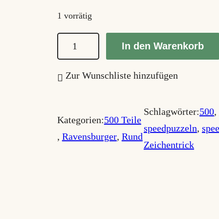
1 vorrätig
S
In den Warenkorb
t
i
Zur Wunschliste hinzufügen
t
c
Schlagwörter:
500
, 
Kategorien:
500 Teile
h
speedpuzzeln
, 
spe
, 
Ravensburger
, 
Rund
M
Zeichentrick
e
n
g
e