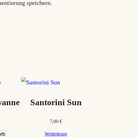
entierung speichern.
wanne
Santorini Sun
7,00
€
Weiterlesen
orb