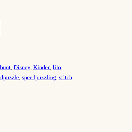
bunt
, 
Disney
, 
Kinder
, 
lilo
, 
edpuzzle
, 
speedpuzzling
, 
stitch
, 