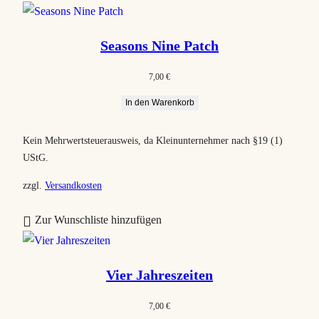
a
c
Seasons Nine Patch
h
B
7,00
€
e
In den Warenkorb
l
i
Kein Mehrwertsteuerausweis, da Kleinunternehmer nach §19 (1)
e
UStG.
b
t
zzgl.
Versandkosten
h
Zur Wunschliste hinzufügen
e
i
t
Vier Jahreszeiten
s
o
7,00
€
r