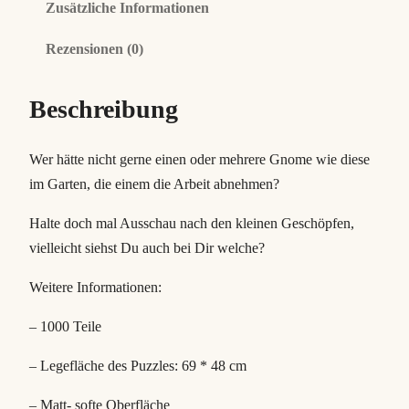
Zusätzliche Informationen
d
e
Rezensionen (0)
n
/
Beschreibung
D
e
Wer hätte nicht gerne einen oder mehrere Gnome wie diese
r
im Garten, die einem die Arbeit abnehmen?
G
a
Halte doch mal Ausschau nach den kleinen Geschöpfen,
r
vielleicht siehst Du auch bei Dir welche?
t
Weitere Informationen:
e
n
– 1000 Teile
d
e
– Legefläche des Puzzles: 69 * 48 cm
r
– Matt- softe Oberfläche