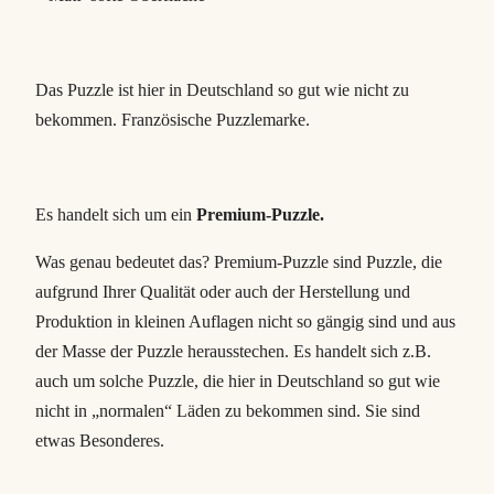
G
n
o
Das Puzzle ist hier in Deutschland so gut wie nicht zu
m
bekommen. Französische Puzzlemarke.
e
M
e
n
Es handelt sich um ein
Premium-Puzzle.
g
Was genau bedeutet das? Premium-Puzzle sind Puzzle, die
e
aufgrund Ihrer Qualität oder auch der Herstellung und
Produktion in kleinen Auflagen nicht so gängig sind und aus
der Masse der Puzzle herausstechen. Es handelt sich z.B.
auch um solche Puzzle, die hier in Deutschland so gut wie
nicht in „normalen“ Läden zu bekommen sind. Sie sind
etwas Besonderes.