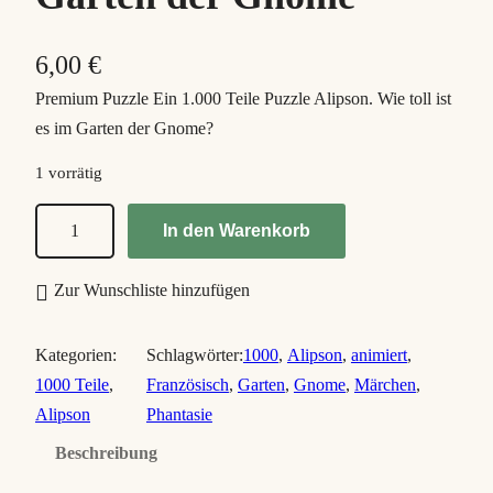
6,00
€
Premium Puzzle Ein 1.000 Teile Puzzle Alipson. Wie toll ist
es im Garten der Gnome?
1 vorrätig
G
In den Warenkorb
n
o
Zur Wunschliste hinzufügen
m
e
Kategorien:
Schlagwörter:
1000
, 
Alipson
, 
animiert
, 
'
1000 Teile
, 
Französisch
, 
Garten
, 
Gnome
, 
Märchen
, 
s
Alipson
Phantasie
G
Beschreibung
a
r