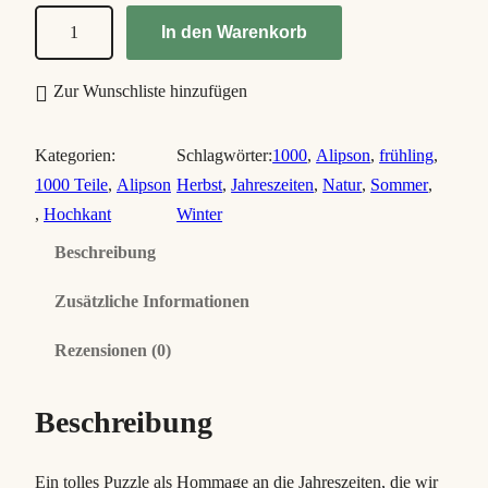
S
In den Warenkorb
e
a
Zur Wunschliste hinzufügen
s
o
Kategorien:
Schlagwörter:
1000
, 
Alipson
, 
frühling
, 
n
1000 Teile
, 
Alipson
Herbst
, 
Jahreszeiten
, 
Natur
, 
Sommer
, 
s
, 
Hochkant
Winter
N
Beschreibung
i
n
Zusätzliche Informationen
e
P
Rezensionen (0)
a
t
Beschreibung
c
h
Ein tolles Puzzle als Hommage an die Jahreszeiten, die wir