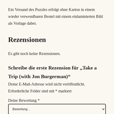
n
Ein Versand des Puzzles erfolgt ohne Karton in einem
B
wieder verwendbaren Beutel mit einem einlaminierten Bild
u
als Vorlage dabei.
r
g
Rezensionen
e
r
m
Es gibt noch keine Rezensionen.
a
n
Schreibe die erste Rezension für „Take a
)
Trip (with Jon Burgerman)“
M
Deine E-Mail-Adresse wird nicht veröffentlicht.
e
Erforderliche Felder sind mit
*
markiert
n
Deine Bewertung
*
g
e