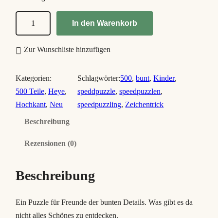
T
In den Warenkorb
a
k
Zur Wunschliste hinzufügen
e
a
Kategorien:
Schlagwörter:
500
, 
bunt
, 
Kinder
, 
T
500 Teile
, 
Heye
, 
speddpuzzle
, 
speedpuzzlen
, 
r
Hochkant
, 
Neu
speedpuzzling
, 
Zeichentrick
i
Beschreibung
p
(
Rezensionen (0)
w
i
Beschreibung
t
h
J
Ein Puzzle für Freunde der bunten Details. Was gibt es da
o
nicht alles Schönes zu entdecken.